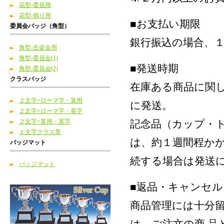
花型-委員用
花型-係り用
■お支払い期限
委員会バッジ（角型）
銀行振込の場合、
角型-生徒会用
角型-委員会(1)
■発送時期
角型-委員会(2)
クラスバッジ
在庫ある商品に関
２文字=ローマ字・算用
に発送。
２文字=ローマ字・英字
２文字=算用・英字
記念品（カップ・
１文字クラス章
は、約１週間程かか
バッジマット
続する場合は発送
バッジマット
■返品・キャンセ
商品管理には十分