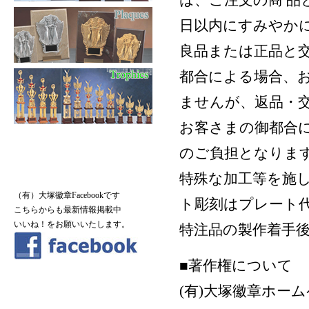
は、ご注文の商 品
日以内にすみやか
良品または正品と
都合による場合、
ませんが、返品・
お客さまの御都合
のご負担となりま
特殊な加工等を施
（有）大塚徽章Facebookです
ト彫刻はプレート代
こちらからも最新情報掲載中
いいね！をお願いいたします。
特注品の製作着手
■著作権について
(有)大塚徽章ホー